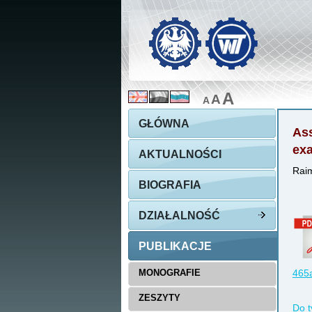
A
A
A
GŁÓWNA
Ass
ex
AKTUALNOŚCI
Raim
BIOGRAFIA
DZIAŁALNOŚĆ
PUBLIKACJE
MONOGRAFIE
465a
ZESZYTY
Do t