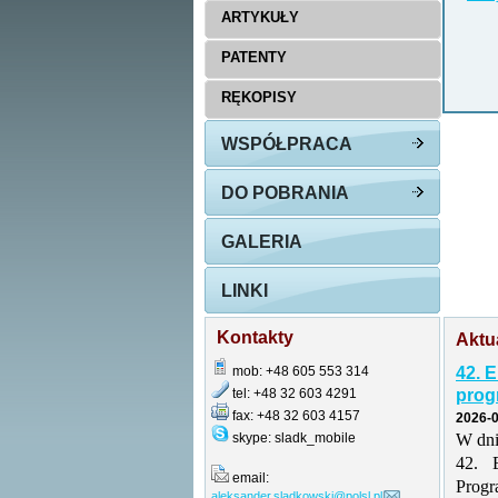
ARTYKUŁY
PATENTY
RĘKOPISY
WSPÓŁPRACA
DO POBRANIA
GALERIA
LINKI
Kontakty
Aktu
mob: +48 605 553 314
42. 
tel: +48 32 603 4291
prog
fax: +48 32 603 4157
2026-0
skype: sladk_mobile
W dni
42. 
email:
Prog
aleksander.sladkowski@polsl.pl