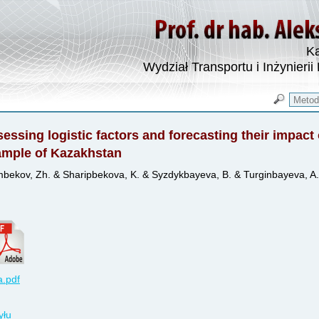
Ka
Wydział Transportu i Inżynierii
essing logistic factors and forecasting their impac
ample of Kazakhstan
bekov, Zh. & Sharipbekova, K. & Syzdykbayeva, B. & Turginbayeva, A.
.pdf
yłu