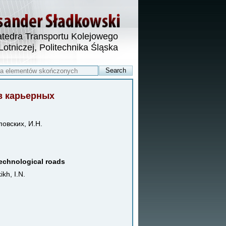
tedra Transportu Kolejowego
 Lotniczej, Politechnika Śląska
в карьерных
повских, И.Н.
technological roads
ikh, I.N.