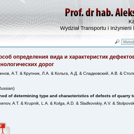
Ka
Wydział Transportu i Inżynierii
особ определения вида и характеристик дефекто
хнологических дорог
нов, А.Т. & Крупник, Л.А. & Кольга, А.Д. & Сладковский, А.В. & Стол
Russian)
od of determining type and characteristics of defects of quarry 
enov, A.T. & Krupnik, L.A. & Kolga, A.D. & Sladkovskiy, A.V. & Stolpovsk