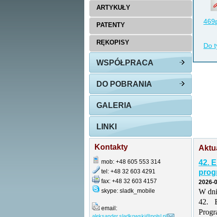
ARTYKUŁY
469p
PATENTY
RĘKOPISY
Do t
WSPÓŁPRACA
DO POBRANIA
GALERIA
LINKI
Kontakty
Aktu
mob: +48 605 553 314
42. 
tel: +48 32 603 4291
prog
fax: +48 32 603 4157
2026-0
skype: sladk_mobile
W dni
42. 
email:
Prog
aleksander.sladkowski@polsl.pl