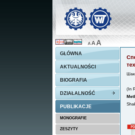
A
A
A
GŁÓWNA
Сп
те
AKTUALNOŚCI
Шаке
BIOGRAFIA
(In 
DZIAŁALNOŚĆ
Meth
Shak
PUBLIKACJE
MONOGRAFIE
ZESZYTY