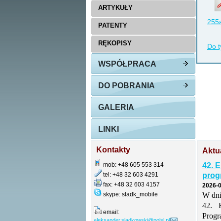
ARTYKUŁY
255a
PATENTY
RĘKOPISY
Do t
WSPÓŁPRACA
DO POBRANIA
GALERIA
LINKI
Kontakty
Aktu
mob: +48 605 553 314
42. 
tel: +48 32 603 4291
prog
fax: +48 32 603 4157
2026-0
skype: sladk_mobile
W dni
42. 
email:
Prog
aleksander.sladkowski@polsl.pl