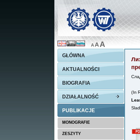
A
A
A
GŁÓWNA
Ли
пр
AKTUALNOŚCI
Сла
BIOGRAFIA
(In 
DZIAŁALNOŚĆ
Leas
Slad
PUBLIKACJE
MONOGRAFIE
ZESZYTY