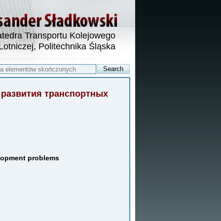
tedra Transportu Kolejowego
 Lotniczej, Politechnika Śląska
 развития транспортных
velopment problems