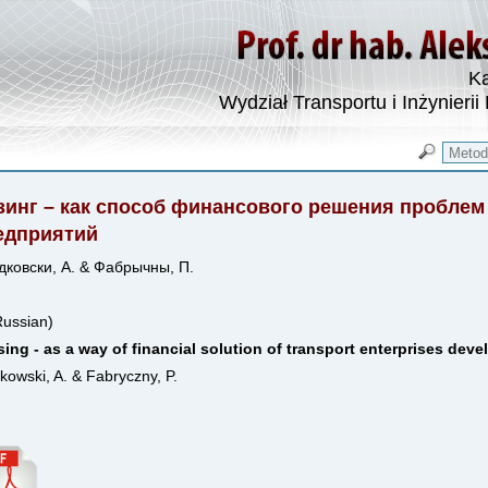
Ka
Wydział Transportu i Inżynierii
зинг – как способ финансового решения проблем
едприятий
дковски, А. & Фабрычны, П.
Russian)
ing - as a way of financial solution of transport enterprises de
kowski, A. & Fabryczny, P.