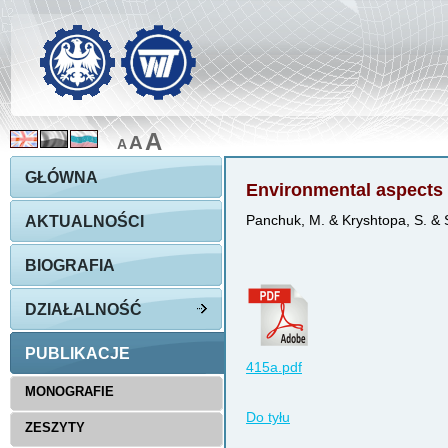
A
A
A
GŁÓWNA
Environmental aspects o
AKTUALNOŚCI
Panchuk, M. & Kryshtopa, S. & 
BIOGRAFIA
DZIAŁALNOŚĆ
PUBLIKACJE
415a.pdf
MONOGRAFIE
Do tyłu
ZESZYTY