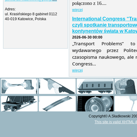
połączono z 16....
Adres:
więcej
ul. Krasińskiego 8 gabinet 0112
International Congress “Tr
40-019 Katowice, Polska
czyli spotkanie transporto
kontynentów świata w Katow
2026-06-30 00:00
„Transport Problems” t
wydawanego przez Politec
czasopisma naukowego, ale r
Congress...
więcej
Copyright© A.Sładkowski 2009
This site is valid XHTML