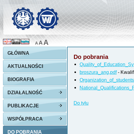
A
A
A
GŁÓWNA
Do pobrania
Quality_of_Education_Sy
AKTUALNOŚCI
broszura_ang.pdf
- Kwali
BIOGRAFIA
Organization_of_students
National_Qualifications
DZIAŁALNOŚĆ
Do tyłu
PUBLIKACJE
WSPÓŁPRACA
DO POBRANIA