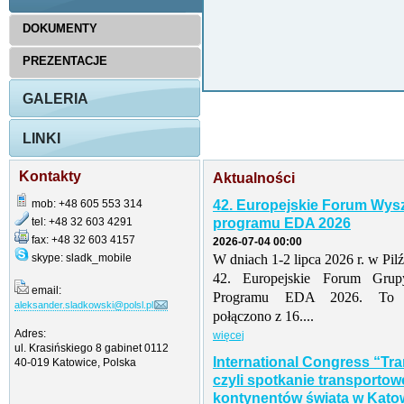
DOKUMENTY
PREZENTACJE
GALERIA
LINKI
Kontakty
Aktualności
mob: +48 605 553 314
42. Europejskie Forum Wys
tel: +48 32 603 4291
programu EDA 2026
fax: +48 32 603 4157
2026-07-04 00:00
skype: sladk_mobile
W dniach 1-2 lipca 2026 r. w Pil
42. Europejskie Forum Grup
email:
Programu EDA 2026. To tr
aleksander.sladkowski@polsl.pl
połączono z 16....
Adres:
więcej
ul. Krasińskiego 8 gabinet 0112
International Congress “Tr
40-019 Katowice, Polska
czyli spotkanie transporto
kontynentów świata w Katow