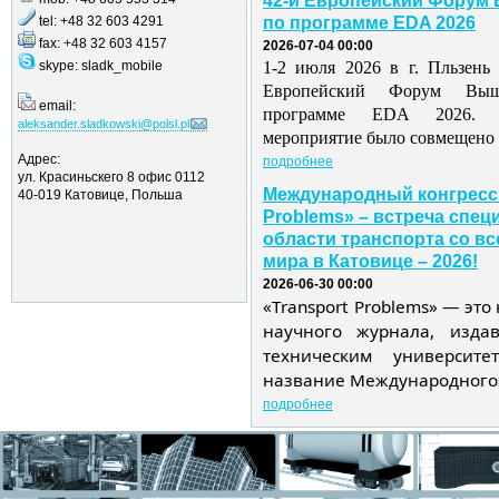
42-й Европейский Форум 
tel: +48 32 603 4291
по программе EDA 2026
fax: +48 32 603 4157
2026-07-04 00:00
skype: sladk_mobile
1-2 июля 2026 в г. Пльзень 
Европейский Форум Выш
email:
программе EDA 2026. Э
aleksander.sladkowski@polsl.pl
мероприятие было совмещено с
Адрес:
подробнее
ул. Красиньскего 8 офис 0112
Международный конгресс 
40-019 Катовице, Польша
Problems» – встреча спец
области транспорта со вс
мира в Катовице – 2026!
2026-06-30 00:00
«
Transport
Problems
» — это
научного журнала, изда
техническим университ
название Международного.
подробнее