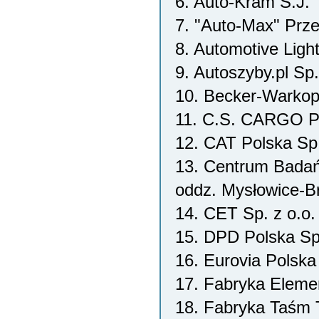
6. Auto-Kram S.J.
7. "Auto-Max" Prz
8. Automotive Light
9. Autoszyby.pl Sp.
10. Becker-Warkop 
11. C.S. CARGO Po
12. CAT Polska Sp.
13. Centrum Badań
oddz. Mysłowice-B
14. CET Sp. z o.o.
15. DPD Polska Sp.
16. Eurovia Polska
17. Fabryka Elem
18. Fabryka Taśm 