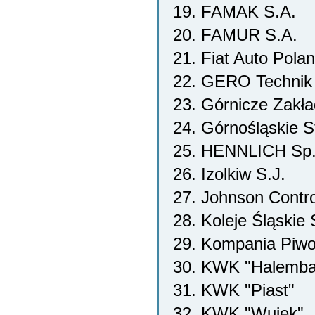
19. FAMAK S.A.
20. FAMUR S.A.
21. Fiat Auto Pola
22. GERO Technik 
23. Górnicze Zakł
24. Górnośląskie 
25. HENNLICH Sp. 
26. Izolkiw S.J.
27. Johnson Control
28. Koleje Śląskie 
29. Kompania Piwo
30. KWK "Halemba
31. KWK "Piast"
32. KWK "Wujek"