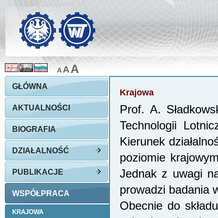
A
A
A
GŁÓWNA
Krajowa
Prof. A. Sładkowsk
AKTUALNOŚCI
Technologii Lotnic
BIOGRAFIA
Kierunek działalno
DZIAŁALNOŚĆ
poziomie krajowym 
Jednak z uwagi na
PUBLIKACJE
prowadzi badania w
WSPÓŁPRACA
Obecnie do składu
KRAJOWA