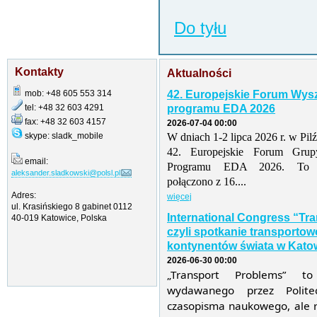
Do tyłu
Kontakty
Aktualności
mob: +48 605 553 314
42. Europejskie Forum Wys
tel: +48 32 603 4291
programu EDA 2026
fax: +48 32 603 4157
2026-07-04 00:00
skype: sladk_mobile
W dniach 1-2 lipca 2026 r. w Pil
42. Europejskie Forum Grup
email:
Programu EDA 2026. To tr
aleksander.sladkowski@polsl.pl
połączono z 16....
Adres:
więcej
ul. Krasińskiego 8 gabinet 0112
International Congress “Tr
40-019 Katowice, Polska
czyli spotkanie transporto
kontynentów świata w Katow
2026-06-30 00:00
„Transport Problems” t
wydawanego przez Politec
czasopisma naukowego, ale r