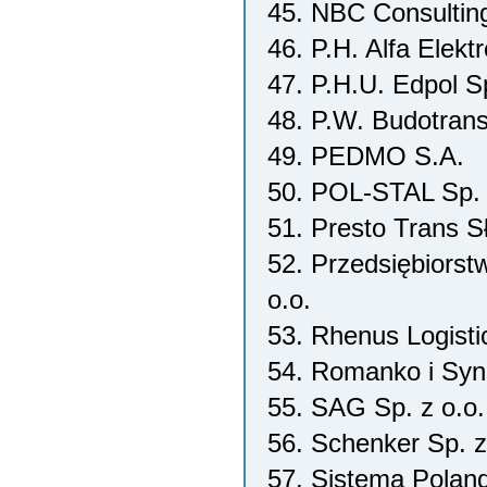
45. NBC Consulting
46. P.H. Alfa Elekt
47. P.H.U. Edpol Sp
48. P.W. Budotran
49. PEDMO S.A.
50. POL-STAL Sp. 
51. Presto Trans S
52. Przedsiębiorst
o.o.
53. Rhenus Logisti
54. Romanko i Syn
55. SAG Sp. z o.o.
56. Schenker Sp. z
57. Sistema Poland