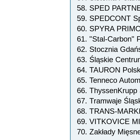
58. SPED PARTNER
59. SPEDCONT Spe
60. SPYRA PRIMO 
61. "Stal-Carbon"
62. Stocznia Gdań
63. Śląskie Centru
64. TAURON Polsk
65. Tenneco Automo
66. ThyssenKrupp S
67. Tramwaje Śląsk
68. TRANS-MARKET
69. VITKOVICE M
70. Zakłady Mięsne