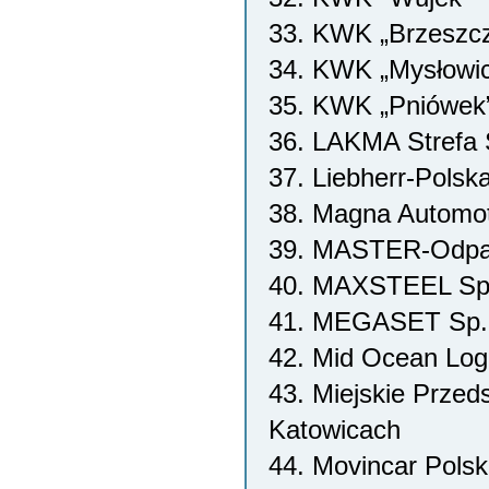
33. KWK „Brzeszc
34. KWK „Mysłowi
35. KWK „Pniówek
36. LAKMA Strefa S
37. Liebherr-Polska
38. Magna Automoti
39. MASTER-Odpady
40. MAXSTEEL Sp.
41. MEGASET Sp. 
42. Mid Ocean Logi
43. Miejskie Przed
Katowicach
44. Movincar Polsk