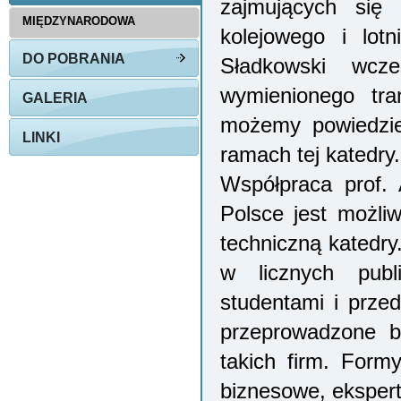
zajmujących się 
MIĘDZYNARODOWA
kolejowego i lot
DO POBRANIA
Sładkowski wcze
wymienionego tra
GALERIA
możemy powiedzie
LINKI
ramach tej katedry.
Współpraca prof. 
Polsce jest możliw
techniczną katedry.
w licznych publ
studentami i przed
przeprowadzone b
takich firm. Form
biznesowe, ekspert