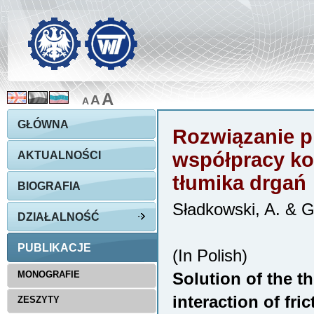
A
A
A
GŁÓWNA
Rozwiązanie p
współpracy ko
AKTUALNOŚCI
tłumika drgań
BIOGRAFIA
Sładkowski, A. & 
DZIAŁALNOŚĆ
PUBLIKACJE
(In Polish)
MONOGRAFIE
Solution of the t
interaction of fri
ZESZYTY