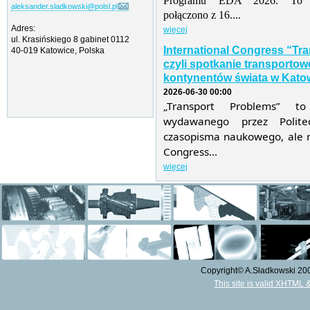
Programu EDA 2026. To tr
aleksander.sladkowski@polsl.pl
połączono z 16....
Adres:
więcej
ul. Krasińskiego 8 gabinet 0112
International Congress “Tr
40-019 Katowice, Polska
czyli spotkanie transporto
kontynentów świata w Katow
2026-06-30 00:00
„Transport Problems” t
wydawanego przez Politec
czasopisma naukowego, ale r
Congress...
więcej
Copyright© A.Sładkowski 2009
This site is valid XHTML