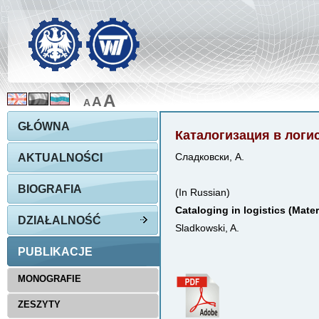
A
A
A
GŁÓWNA
Каталогизация в логи
AKTUALNOŚCI
Сладковски, А.
BIOGRAFIA
(In Russian)
Cataloging in logistics (Mater
DZIAŁALNOŚĆ
Sladkowski, A.
PUBLIKACJE
MONOGRAFIE
ZESZYTY