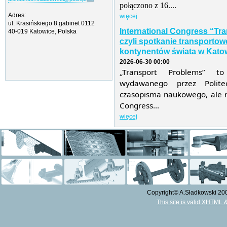
połączono z 16....
Adres:
więcej
ul. Krasińskiego 8 gabinet 0112
International Congress “Tr
40-019 Katowice, Polska
czyli spotkanie transporto
kontynentów świata w Katow
2026-06-30 00:00
„Transport Problems” t
wydawanego przez Politec
czasopisma naukowego, ale r
Congress...
więcej
Copyright© A.Sładkowski 2009
This site is valid XHTML