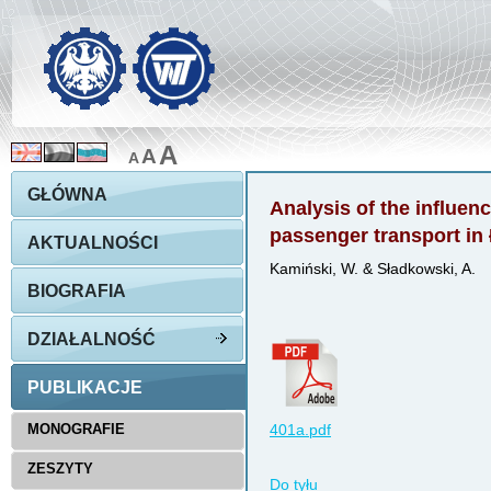
A
A
A
GŁÓWNA
Analysis of the influen
passenger transport in
AKTUALNOŚCI
Kamiński, W. & Sładkowski, A.
BIOGRAFIA
DZIAŁALNOŚĆ
PUBLIKACJE
MONOGRAFIE
401a.pdf
ZESZYTY
Do tyłu