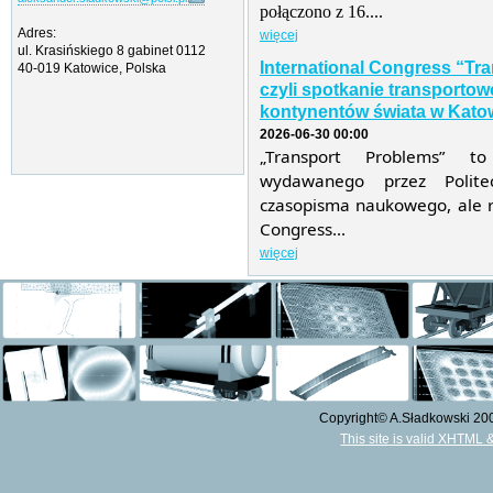
połączono z 16....
Adres:
więcej
ul. Krasińskiego 8 gabinet 0112
International Congress “Tr
40-019 Katowice, Polska
czyli spotkanie transporto
kontynentów świata w Katow
2026-06-30 00:00
„Transport Problems” t
wydawanego przez Politec
czasopisma naukowego, ale r
Congress...
więcej
Copyright© A.Sładkowski 2009
This site is valid XHTML